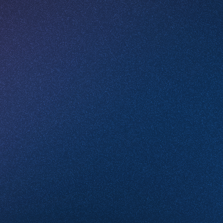
Email
Какие услуги вас интересуют
Комментарий
Проверочное слово
*
(Нажмите чтобы обновить)
Я принимаю условия
Пользовательского соглашения
и согласен с
Политикой конфиденциальности
Отправить