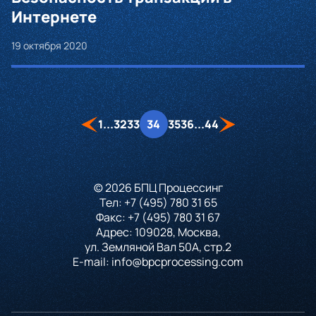
Интернете
19 октября 2020
1
...
32
33
34
35
36
...
44
© 2026 БПЦ Процессинг
Тел:
+7 (495) 780 31 65
Факс:
+7 (495) 780 31 67
Адрес: 109028, Москва,
ул. Земляной Вал 50А, стр.2
E-mail:
info@bpcprocessing.com