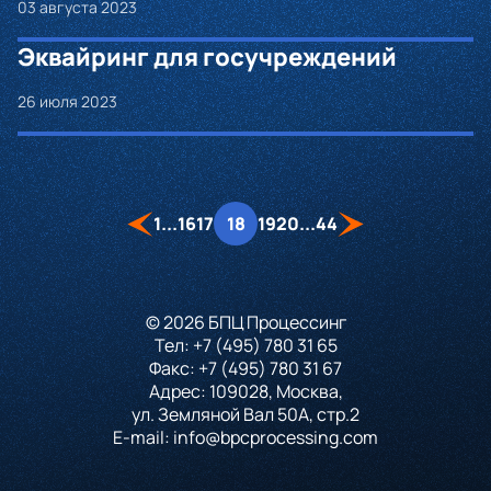
03 августа 2023
Эквайринг для госучреждений
26 июля 2023
1
...
16
17
18
19
20
...
44
© 2026 БПЦ Процессинг
Тел:
+7 (495) 780 31 65
Факс:
+7 (495) 780 31 67
Адрес: 109028, Москва,
ул. Земляной Вал 50А, стр.2
E-mail:
info@bpcprocessing.com