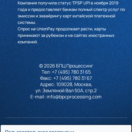
Компания получила статус TPSP UPI в ноября 2019
года и предоставляет банкам полный спектр услуг по
эмиссии и эквайрингу карт китайской платежной
системы.
Спрос на UnionPay продолжает расти, карты
принимают за рубежом и на сайтах иностранных
компаний.
© 2026 БПЦ Процессинг
Тел:
+7 (495) 780 31 65
Факс:
+7 (495) 780 31 67
Адрес: 109028, Москва,
ул. Земляной Вал 50А, стр.2
E-mail:
info@bpcprocessing.com
БПЦ Процессинг является сертифицированным участником платёжных