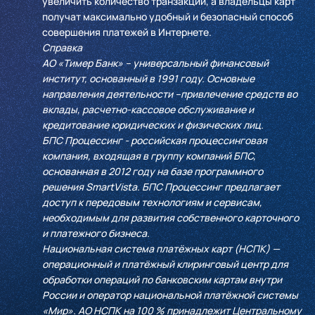
увеличить количество транзакций, а владельцы карт
получат максимально удобный и безопасный способ
совершения платежей в Интернете.
Справка
АО «Тимер Банк» – универсальный финансовый
институт, основанный в 1991 году. Основные
направления деятельности –привлечение средств во
вклады, расчетно-кассовое обслуживание и
кредитование юридических и физических лиц.
БПС Процессинг - российская процесcинговая
компания, входящая в группу компаний БПС,
основанная в 2012 году на базе программного
решения SmartVista. БПС Процессинг предлагает
доступ к передовым технологиям и сервисам,
необходимым для развития собственного карточного
и платежного бизнеса.
Национальная система платёжных карт (НСПК) —
операционный и платёжный клиринговый центр для
обработки операций по банковским картам внутри
России и оператор национальной платёжной системы
«Мир». АО НСПК на 100 % принадлежит Центральному