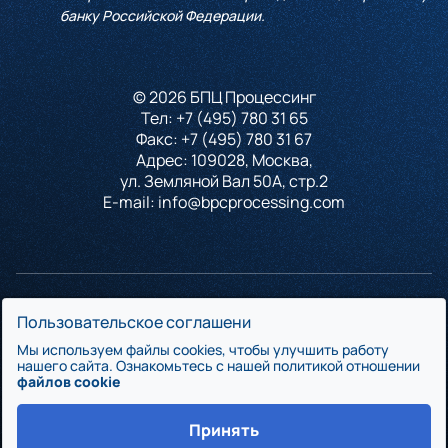
банку Российской Федерации.
© 2026 БПЦ Процессинг
Тел:
+7 (495) 780 31 65
Факс:
+7 (495) 780 31 67
Адрес: 109028, Москва,
ул. Земляной Вал 50А, стр.2
E-mail:
info@bpcprocessing.com
БПЦ Процессинг является сертифицированным участником платёжных
Пользовательское соглашени
систем Мир, Visa, Mastercard на оказание полного спектра услуг
Мы используем файлы cookies, чтобы улучшить работу
по эмиссии и эквайрингу банковских карт. На базе БПЦ Процессинга
нашего сайта. Ознакомьтесь с нашей политикой отношении
файлов cookie
банк сможет получить аутсорсинг полного спектра карточных
сервисов и предложить своим клиентам передовые банковские
Принять
технологии.