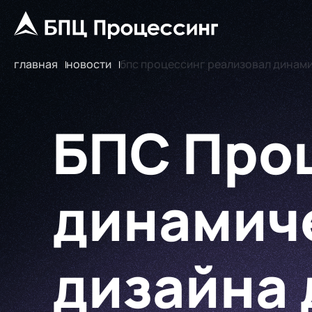
главная
новости
бпс процессинг реализовал динамич
БПС Про
динамич
дизайна д