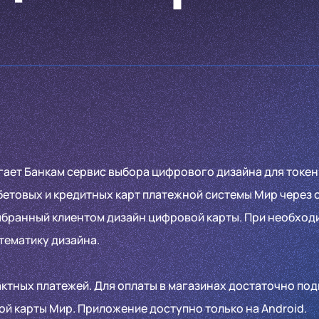
ает Банкам сервис выбора цифрового дизайна для токени
етовых и кредитных карт платежной системы Мир через о
ыбранный клиентом дизайн цифровой карты. При необходим
тематику дизайна.
актных платежей. Для оплаты в магазинах достаточно под
ой карты Мир. Приложение доступно только на Android.