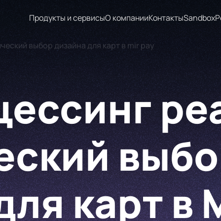
Продукты и сервисы
О компании
Контакты
Sandbox
Р
еский выбор дизайна для карт в mir pay
цессинг ре
еский выбо
ля карт в M