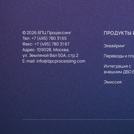
© 2026 БПЦ Процессинг
ПРОДУКТЫ 
Тел:
+7 (495) 780 31 65
Факс:
+7 (495) 780 31 67
Эквайринг
Адрес: 109028, Москва,
ул. Земляной Вал 50А, стр.2
Переводы и пл
E-mail:
info@bpcprocessing.com
Интеграция с
внешним ДБО 
Эмиссия