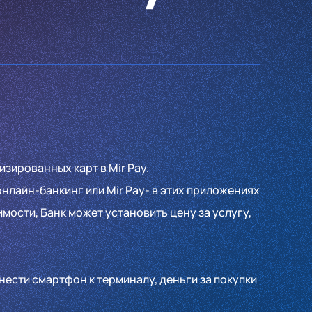
зированных карт в Mir Pay.
нлайн-банкинг или Mir Pay- в этих приложениях
ости, Банк может установить цену за услугу,
нести смартфон к терминалу, деньги за покупки