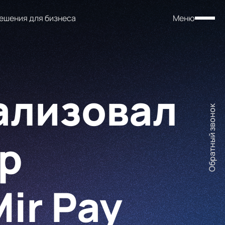
ешения для бизнеса
Меню
ализовал
Обратный звонок
р
ir Pay