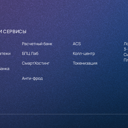
И СЕРВИСЫ
Расчетный банк
ACS
Л
3-
атежи
БПЦ Лаб
Колл-центр
С
П
СмартХостинг
Токенизация
Банка
Анти-фрод