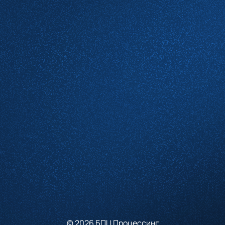
Какие услуги вас интересуют
Комментарий
Проверочное слово
*
(Нажмите чтобы обновить)
Я принимаю условия
Пользовательского соглашения
и согласен с
Политикой конфиденциальности
Отправить
© 2026 БПЦ Процессинг