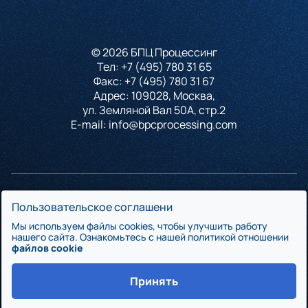
© 2026 БПЦ Процессинг
Тел:
+7 (495) 780 31 65
Факс:
+7 (495) 780 31 67
Адрес: 109028, Москва,
ул. Земляной Вал 50А, стр.2
E-mail:
info@bpcprocessing.com
БПЦ Процессинг является сертифицированным участником платёжных
Пользовательское соглашени
систем Мир, Visa, Mastercard на оказание полного спектра услуг
Мы используем файлы cookies, чтобы улучшить работу
по эмиссии и эквайрингу банковских карт. На базе БПЦ Процессинга
нашего сайта. Ознакомьтесь с нашей политикой отношении
файлов cookie
банк сможет получить аутсорсинг полного спектра карточных
сервисов и предложить своим клиентам передовые банковские
Принять
технологии.