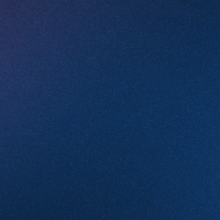
Телефон
*
Email
Какие услуги вас интересуют
Комментарий
Проверочное слово
*
(Нажмите чтобы обновить)
Я принимаю условия
Пользовательского соглашения
и согласен с
Политикой конфиденциальности
Отправить