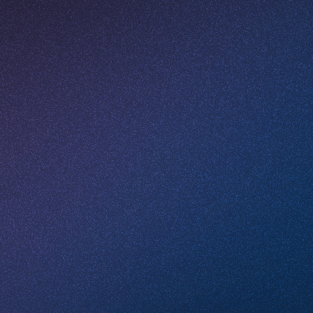
Email
Какие услуги вас интересуют
Комментарий
Проверочное слово
*
(Нажмите чтобы обновить)
Я принимаю условия
Пользовательского соглашения
и согласен с
Политикой конфиденциальности
Отправить