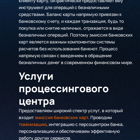
клиенту карту, он фактически предоставляет ему
инструмент для операций с безналичными
средствами. Баланс карты напрямую привязан к
банковскому счету, и каждая транзакция, будь то
покупка или снятие наличных, отражается в виде
безналичных операций. Поэтому эмиссия банковских
карт является важным компонентом системы
расчетов без использования банкнот. Процесс
напрямую связан с введением в обращение
безналичных денег в современном финансовом мире.
Услуги
процессингового
центра
Предоставляем широкий спектр услуг, в который
входит
эмиссия банковских карт
. Проводим
токенизацию
, интеграцию с персоцентром банка,
персонализацию и обеспечиваем эффективную
работу других сервисов.